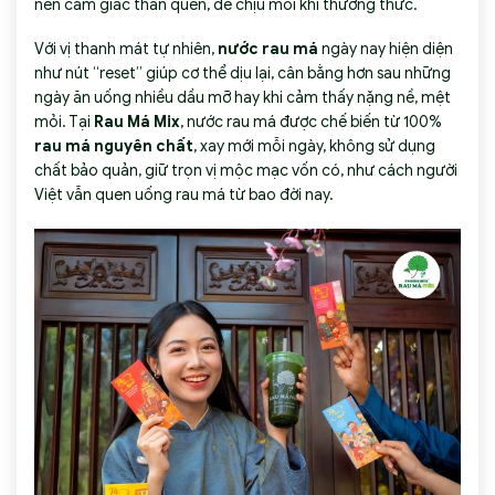
nên cảm giác thân quen, dễ chịu mỗi khi thưởng thức.
Với vị thanh mát tự nhiên,
nước rau má
ngày nay hiện diện
như nút “reset” giúp cơ thể dịu lại, cân bằng hơn sau những
ngày ăn uống nhiều dầu mỡ hay khi cảm thấy nặng nề, mệt
mỏi. Tại
Rau Má Mix
, nước rau má được chế biến từ 100%
rau má nguyên chất
, xay mới mỗi ngày, không sử dụng
chất bảo quản, giữ trọn vị mộc mạc vốn có, như cách người
Việt vẫn quen uống rau má từ bao đời nay.