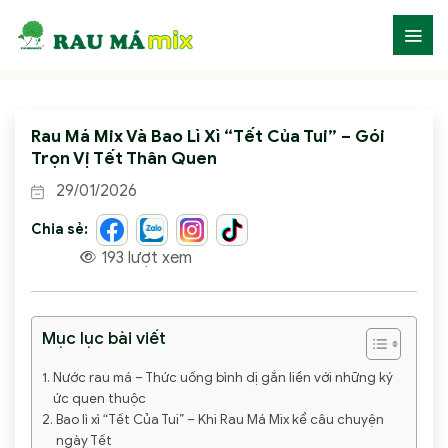
Skip
to
content
Rau Má Mix Và Bao Lì Xì “Tết Của Tui” – Gói
Trọn Vị Tết Thân Quen
29/01/2026
Chia sẻ:
193 lượt xem
Mục lục bài viết
Nước rau má – Thức uống bình dị gắn liền với những ký
ức quen thuộc
Bao lì xì “Tết Của Tui” – Khi Rau Má Mix kể câu chuyện
ngày Tết