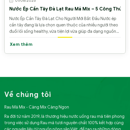
01/08/2026
Nước Ép Cần Tây Đà Lạt Rau Má Mix – 5 Công Thức C
Nước Ép Cần Tây Đà Lạt Cho Người Mới Bắt Đầu Nước ép
cần tây đang là lựa chọn quen thuộc của nhiều người theo
đuổi lối sống healthy, vừa tiện lợi vừa giúp đa dạng nguồn
rau trong bữa
Xem thêm
Về chúng tôi
Rau Má Mix - Càng Mix Càng Ngon
Ra đời từ năm 2019, là thương hiệu nước uống rau má tiên phong
trong việc sử dụng Rau má tươi nguyên chất 100% kết hợp cùng
các nguyên liệu từ nguồn nông sản Việt, để tạo ra những dòng