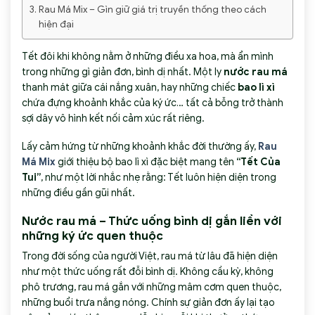
Rau Má Mix – Gìn giữ giá trị truyền thống theo cách
hiện đại
Tết đôi khi không nằm ở những điều xa hoa, mà ẩn mình
trong những gì giản đơn, bình dị nhất. Một ly
nước rau má
thanh mát giữa cái nắng xuân, hay những chiếc
bao lì xì
chứa đựng khoảnh khắc của ký ức… tất cả bỗng trở thành
sợi dây vô hình kết nối cảm xúc rất riêng.
Lấy cảm hứng từ những khoảnh khắc đời thường ấy,
Rau
Má Mix
giới thiệu bộ bao lì xì đặc biệt mang tên
“Tết Của
Tui”
, như một lời nhắc nhẹ rằng: Tết luôn hiện diện trong
những điều gần gũi nhất.
Nước rau má – Thức uống bình dị gắn liền với
những ký ức quen thuộc
Trong đời sống của người Việt, rau má từ lâu đã hiện diện
như một thức uống rất đỗi bình dị. Không cầu kỳ, không
phô trương, rau má gắn với những mâm cơm quen thuộc,
những buổi trưa nắng nóng. Chính sự giản đơn ấy lại tạo