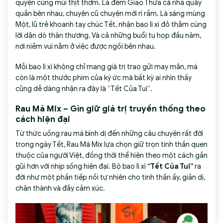
quyện cùng mùi thịt thơm. Là đêm Giao Thừa cả nhà quây
quần bên nhau, chuyện cũ chuyện mới rì rầm. Là sáng mùng
Một, lũ trẻ khoanh tay chúc Tết, nhận bao lì xì đỏ thắm cùng
lời dặn dò thân thương. Và cả những buổi tụ họp đầu năm,
nơi niềm vui nằm ở việc được ngồi bên nhau.
Mỗi bao lì xì không chỉ mang giá trị trao gửi may mắn, mà
còn là một thước phim của ký ức mà bất kỳ ai nhìn thấy
cũng dễ dàng nhận ra đây là “Tết Của Tui”.
Rau Má Mix – Gìn giữ giá trị truyền thống theo
cách hiện đại
Từ thức uống rau má bình dị đến những câu chuyện rất đời
trong ngày Tết, Rau Má Mix lựa chọn giữ trọn tinh thần quen
thuộc của người Việt, đồng thời thể hiện theo một cách gần
gũi hơn với nhịp sống hiện đại. Bộ bao lì xì
“Tết Của Tui”
ra
đời như một phần tiếp nối tự nhiên cho tinh thần ấy, giản dị,
chân thành và đầy cảm xúc.