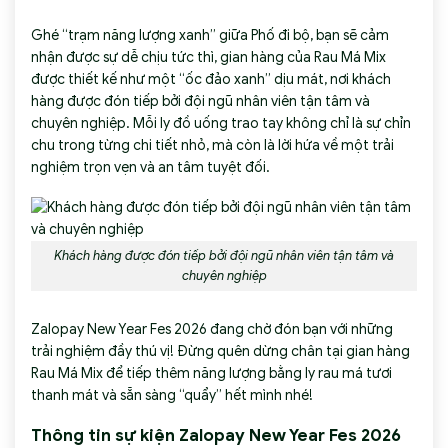
Ghé “trạm năng lượng xanh” giữa Phố đi bộ, bạn sẽ cảm
nhận được sự dễ chịu tức thì, gian hàng của Rau Má Mix
được thiết kế như một “ốc đảo xanh” dịu mát, nơi khách
hàng được đón tiếp bởi đội ngũ nhân viên tận tâm và
chuyên nghiệp. Mỗi ly đồ uống trao tay không chỉ là sự chỉn
chu trong từng chi tiết nhỏ, mà còn là lời hứa về một trải
nghiệm trọn vẹn và an tâm tuyệt đối.
Khách hàng được đón tiếp bởi đội ngũ nhân viên tận tâm và
chuyên nghiệp
Zalopay New Year Fes 2026 đang chờ đón bạn với những
trải nghiệm đầy thú vị! Đừng quên dừng chân tại gian hàng
Rau Má Mix
để tiếp thêm năng lượng bằng ly rau má tươi
thanh mát và sẵn sàng “quẩy” hết mình nhé!
Thông tin sự kiện Zalopay New Year Fes 2026