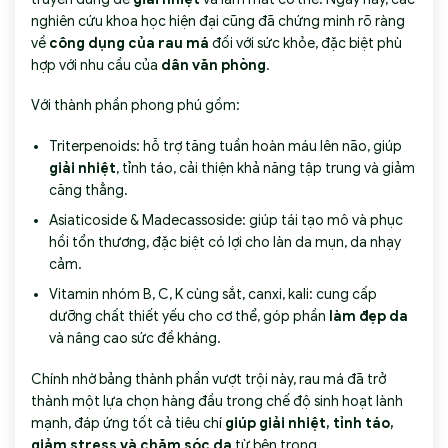
nghiên cứu khoa học hiện đại cũng đã chứng minh rõ ràng
về
công dụng của rau má
đối với sức khỏe, đặc biệt phù
hợp với nhu cầu của
dân văn phòng
.
Với thành phần phong phú gồm:
Triterpenoids: hỗ trợ tăng tuần hoàn máu lên não, giúp
giải nhiệt
, tỉnh táo, cải thiện khả năng tập trung và giảm
căng thẳng.
Asiaticoside & Madecassoside: giúp tái tạo mô và phục
hồi tổn thương, đặc biệt có lợi cho làn da mụn, da nhạy
cảm.
Vitamin nhóm B, C, K cùng sắt, canxi, kali: cung cấp
dưỡng chất thiết yếu cho cơ thể, góp phần
làm đẹp da
và nâng cao sức đề kháng.
Chính nhờ bảng thành phần vượt trội này, rau má đã trở
thành một lựa chọn hàng đầu trong chế độ sinh hoạt lành
mạnh, đáp ứng tốt cả tiêu chí
giúp giải nhiệt, tỉnh táo,
giảm stress và chăm sóc da
từ bên trong.