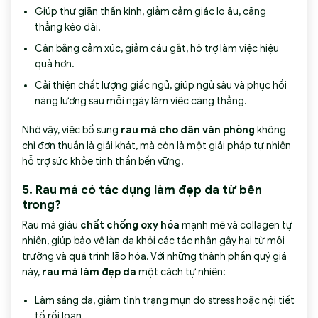
Giúp thư giãn thần kinh, giảm cảm giác lo âu, căng
thẳng kéo dài.
Cân bằng cảm xúc, giảm cáu gắt, hỗ trợ làm việc hiệu
quả hơn.
Cải thiện chất lượng giấc ngủ, giúp ngủ sâu và phục hồi
năng lượng sau mỗi ngày làm việc căng thẳng.
Nhờ vậy, việc bổ sung
rau má cho dân văn phòng
không
chỉ đơn thuần là giải khát, mà còn là một giải pháp tự nhiên
hỗ trợ sức khỏe tinh thần bền vững.
5. Rau má có tác dụng làm đẹp da từ bên
trong?
Rau má giàu
chất chống oxy hóa
mạnh mẽ và collagen tự
nhiên, giúp bảo vệ làn da khỏi các tác nhân gây hại từ môi
trường và quá trình lão hóa. Với những thành phần quý giá
này,
rau má làm đẹp da
một cách tự nhiên:
Làm sáng da, giảm tình trạng mụn do stress hoặc nội tiết
tố rối loạn.