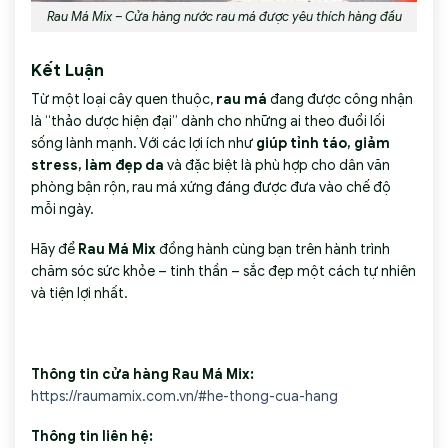
Rau Má Mix – Cửa hàng nước rau má được yêu thích hàng đầu
Kết Luận
Từ một loại cây quen thuộc,
rau má
đang được công nhận
là “thảo dược hiện đại” dành cho những ai theo đuổi lối
sống lành mạnh. Với các lợi ích như
giúp tỉnh táo, giảm
stress, làm đẹp da
và đặc biệt là phù hợp cho dân văn
phòng bận rộn, rau má xứng đáng được đưa vào chế độ
mỗi ngày.
Hãy để
Rau Má Mix
đồng hành cùng bạn trên hành trình
chăm sóc sức khỏe – tinh thần – sắc đẹp một cách tự nhiên
và tiện lợi nhất.
Thông tin cửa hàng Rau Má Mix:
https://raumamix.com.vn/#he-thong-cua-hang
Thông tin liên hệ: