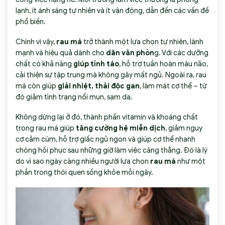
lạnh, ít ánh sáng tự nhiên và ít vận động, dẫn đến các vấn đề
phổ biến.
Chính vì vậy,
rau má
trở thành một lựa chọn tự nhiên, lành
mạnh và hiệu quả dành cho
dân văn phòn
g. Với các dưỡng
chất có khả năng
giúp tỉnh táo
, hỗ trợ tuần hoàn máu não,
cải thiện sự tập trung mà không gây mất ngủ. Ngoài ra, rau
má còn giúp
giải nhiệt, thải độc gan
, làm mát cơ thể – từ
đó giảm tình trạng nổi mụn, sạm da.
Không dừng lại ở đó, thành phần vitamin và khoáng chất
trong rau má giúp
tăng cường hệ miễn dịch
, giảm nguy
cơ cảm cúm, hỗ trợ giấc ngủ ngon và giúp cơ thể nhanh
chóng hồi phục sau những giờ làm việc căng thẳng. Đó là lý
do vì sao ngày càng nhiều người lựa chọn
rau má
như một
phần trong thói quen sống khỏe mỗi ngày.