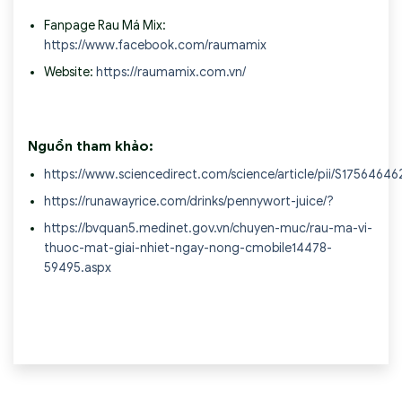
Fanpage Rau Má Mix:
https://www.facebook.com/raumamix
Website:
https://raumamix.com.vn/
Nguồn tham khảo:
https://www.sciencedirect.com/science/article/pii/S1756464
https://runawayrice.com/drinks/pennywort-juice/?
https://bvquan5.medinet.gov.vn/chuyen-muc/rau-ma-vi-
thuoc-mat-giai-nhiet-ngay-nong-cmobile14478-
59495.aspx