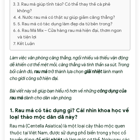
3. Rau má giúp tỉnh táo? Có thể thay thế cà phê
không?
4. Nước rau má có thật sự giúp giảm căng thẳng?
5. Rau má có tác dụng làm đẹp da từ bên trong?
6. Rau Má Mix – Cửa hàng rau má hiện đại, thơm ngon
và tiện lợi
Kết Luận
Làm việc văn phòng căng thẳng, ngồi nhiều và thiếu vận động
dễ khiến cơ thể mệt mỏi, căng thẳng và tinh thần sa sút. Trong
bối cảnh đó,
rau má
trở thành lựa chọn
giải nhiệt
lành mạnh
cho giới công sở hiện đại.
Bài viết này sẽ giúp bạn hiểu rõ hơn về những
công dụng của
rau má
dành cho dân văn phòng.
1.
Rau má có tác dụng gì?
Cái nhìn khoa học về
loại thảo mộc dân dã này?
Rau má (Centella Asiatica) là một loại cây thảo mộc quen
thuộc tại Việt Nam, được sử dụng phổ biến trong y học cổ
truyền dùng để
giải nhiệt
và làm mát cơ thể. Ngày nay, các