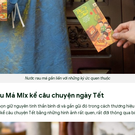
Nước rau má gắn liền với những ký ức quen thuộc
Rau Má Mix kể câu chuyện ngày Tết
ọn giữ nguyên tinh thần bình dị và gần gũi đó trong cách thương hiệu 
kể câu chuyện Tết bằng những hình ảnh rất quen, rất đời thông qua bộ