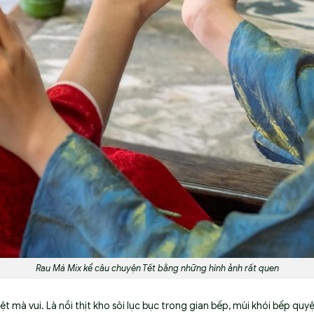
Rau Má Mix kể câu chuyện Tết bằng những hình ảnh rất quen
ệt mà vui. Là nồi thịt kho sôi lục bục trong gian bếp, mùi khói bếp q