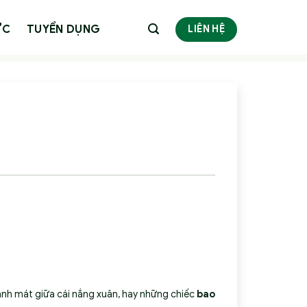
ỨC
TUYỂN DỤNG
LIÊN HỆ
n
nh mát giữa cái nắng xuân, hay những chiếc
bao