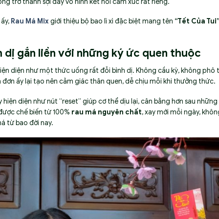
 trở thành sợi dây vô hình kết nối cảm xúc rất riêng.
 ấy,
Rau Má Mix
giới thiệu bộ bao lì xì đặc biệt mang tên
“Tết Của Tui
dị gắn liền với những ký ức quen thuộc
 hiện diện như một thức uống rất đỗi bình dị. Không cầu kỳ, không p
 đơn ấy lại tạo nên cảm giác thân quen, dễ chịu mỗi khi thưởng thức.
 hiện diện như nút “reset” giúp cơ thể dịu lại, cân bằng hơn sau nhữ
 được chế biến từ 100%
rau má nguyên chất
, xay mới mỗi ngày, khô
á từ bao đời nay.