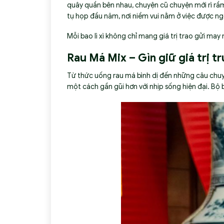
quây quần bên nhau, chuyện cũ chuyện mới rì rầm
tụ họp đầu năm, nơi niềm vui nằm ở việc được ng
Mỗi bao lì xì không chỉ mang giá trị trao gửi ma
Rau Má Mix – Gìn giữ giá trị t
Từ thức uống rau má bình dị đến những câu chuyệ
một cách gần gũi hơn với nhịp sống hiện đại. Bộ b