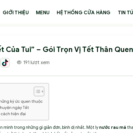
GIỚI THIỆU
MENU
HỆ THỐNG CỬA HÀNG
TIN T
ết Của Tui” – Gói Trọn Vị Tết Thân Que
191 lượt xem
 những ký ức quen thuộc
 chuyện ngày Tết
 cách hiện đại
n mình trong những gì giản đơn, bình dị nhất. Một ly
nước rau má
tha