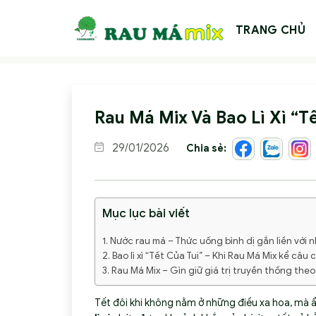
Skip
to
TRANG CHỦ
content
Rau Má Mix Và Bao Lì Xì “T
29/01/2026
Chia sẻ:
Mục lục bài viết
Nước rau má – Thức uống bình dị gắn liền với
Bao lì xì “Tết Của Tui” – Khi Rau Má Mix kể câu
Rau Má Mix – Gìn giữ giá trị truyền thống theo
Tết đôi khi không nằm ở những điều xa hoa, mà ẩ