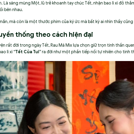
. Là sáng mùng Một, lũ trẻ khoanh tay chúc Tết, nhận bao lì xì đỏ thắ
ồi bên nhau.
y mắn, mà còn là một thước phim của ký ức mà bất kỳ ai nhìn thấy cũng
ruyền thống theo cách hiện đại
n rất đời trong ngày Tết, Rau Má Mix lựa chọn giữ trọn tinh thần quen
ao lì xì
“Tết Của Tui”
ra đời như một phần tiếp nối tự nhiên cho tinh t