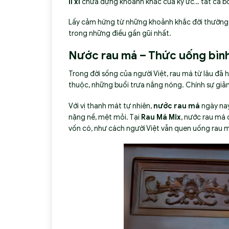
lì xì
chứa đựng khoảnh khắc của ký ức… tất cả bỗng
Lấy cảm hứng từ những khoảnh khắc đời thường
trong những điều gần gũi nhất.
Nước rau má – Thức uống bình 
Trong đời sống của người Việt, rau má từ lâu đã
thuộc, những buổi trưa nắng nóng. Chính sự giản
Với vị thanh mát tự nhiên,
nước rau má
ngày nay
nặng nề, mệt mỏi. Tại
Rau Má Mix
, nước rau má
vốn có, như cách người Việt vẫn quen uống rau m